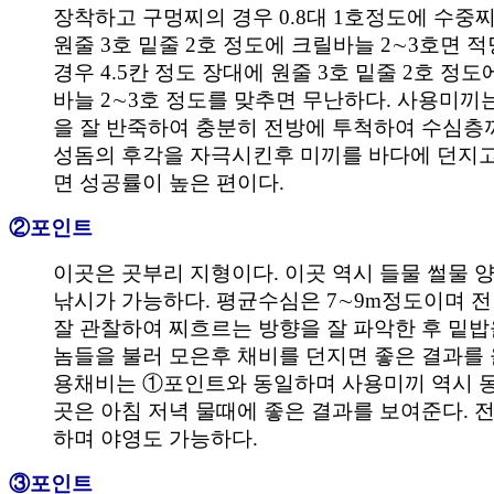
장착하고 구멍찌의 경우 0.8대 1호정도에 수중
원줄 3호 밑줄 2호 정도에 크릴바늘 2∼3호면 
경우 4.5칸 정도 장대에 원줄 3호 밑줄 2호 정도
바늘 2∼3호 정도를 맞추면 무난하다. 사용미끼
을 잘 반죽하여 충분히 전방에 투척하여 수심층
성돔의 후각을 자극시킨후 미끼를 바다에 던지
면 성공률이 높은 편이다.
②포인트
이곳은 곳부리 지형이다. 이곳 역시 들물 썰물 
낚시가 가능하다. 평균수심은 7∼9m정도이며 
잘 관찰하여 찌흐르는 방향을 잘 파악한 후 밑
놈들을 불러 모은후 채비를 던지면 좋은 결과를 
용채비는 ①포인트와 동일하며 사용미끼 역시 동
곳은 아침 저녁 물때에 좋은 결과를 보여준다. 
하며 야영도 가능하다.
③포인트