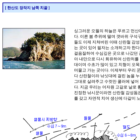
[ 한산도 장작지 남쪽 치끝 ]
싱그러운 오월의 하늘은 푸르고 먼산
다. 이른 봄 추위에 떨며 갯바위 구
들도 이제 지쳐버린 이때 산란철 감성
는 곳이 있어 필자는 소개하고자 한다
걸음질하여 수심깊은 곳으로 나갔던 
아 내만으로 다시 회유하여 산란처를
대이며 수초가 많이 있고 치형이 오목
머물고 가는 곳이다. 이제부터 우리 
다 산란철이라 낚싯대에 걸린 놈을 
그대로 살려주고 수컷만 쿨러에 넣어
다. 지금 우리는 어자원 고갈로 날로
진정한 낚시꾼이라면 산란철 감성돔은
를 갖고 자연적 치어 생산에 다같이 