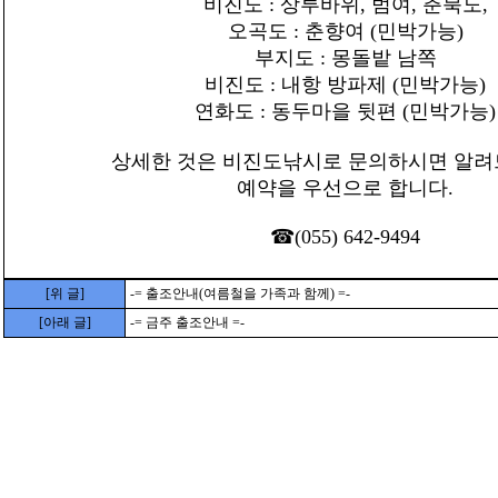
비진도 : 상투바위, 범여, 춘북도,
오곡도 : 춘향여 (민박가능)
부지도 : 몽돌밭 남쪽
비진도 : 내항 방파제 (민박가능)
연화도 : 동두마을 뒷편 (민박가능)
상세한 것은 비진도낚시로 문의하시면 알려
예약을 우선으로 합니다.
☎(055) 642-9494
[위 글]
-= 출조안내(여름철을 가족과 함께) =-
[아래 글]
-= 금주 출조안내 =-